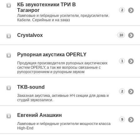
КБ звукотехники ТРИ В
Таганрог
2
Ламповые и гибридные усилители, предусилители.
Кабели. Серийные и на заказ
Crystalvox
10
Рупорная акустика OPERLY
1
Продукция производителя рупорных акустических
систем OPERLY, а так же вопросы связанные с
рупоростроением и рупорным звуком
TKB-sound
2
Заказная акустика, активные НЧ секции для дома и
студий звукозаписи.
Евгений Анашкин
9
Ламповые и гибридные усилители мощности класса
High-End