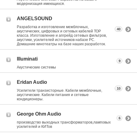
модернизация имеющихся.
ANGELSOUND
Разработка и изготовление межблочных,
40
акустических, цифровых и сетевых кабелей ТОР
класса. Изготовление и апгрейд сетевых фильтров,
акустики, усилителей источников набазе РС.
Домашние кинотеатры на базе наших разработок.
Illuminati
9
Акустические системы
Eridan Audio
10
Усилители транзисторные. Кабели межблочные,
акустические. Кабели питания и сетевые
кондиционеры.
George Ohm Audio
6
производство выходных трансформаторов,ламповых
усилителей и КИТов