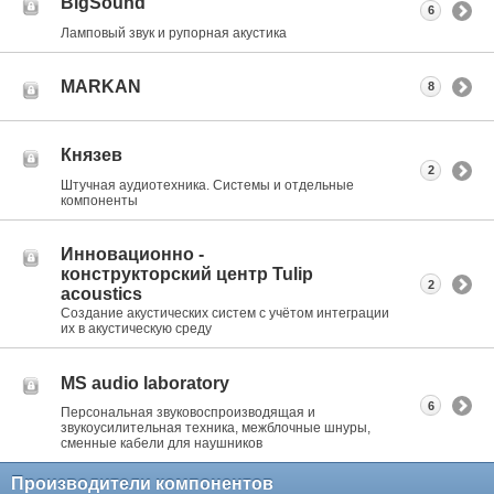
BigSound
6
Ламповый звук и рупорная акустика
MARKAN
8
Князев
2
Штучная аудиотехника. Системы и отдельные
компоненты
Инновационно -
конструкторский центр Tulip
2
acoustics
Создание акустических систем с учётом интеграции
их в акустическую среду
MS audio laboratory
6
Персональная звуковоспроизводящая и
звукоусилительная техника, межблочные шнуры,
сменные кабели для наушников
Производители компонентов