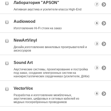
Лаборатория "APSON"
7
Активная акустика и усилители класса Нigh-End
Audiowood
6
Изготовление Hi-Fi стоек на заказ
NewArtVinyl
3
Дизайн,изготовление виниловых проигрывателей и
аксессуаров
Sound Art
3
Акустические системы, проектирование и постройка
под заказ, создание электронных систем на
нанокристаллических сердечниках (усилители, ДАКи)
VectorVox
6
Разработка и изготовление межблочных,
акустических, цифровых и сетевых кабелей из
медных посеребренных проводников