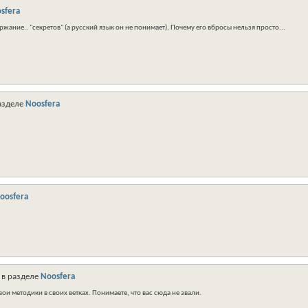
sfera
ржание.. "секретов" (а русский язык он не понимает), Почему его вбросы нельзя просто...
азделе
Noosfera
oosfera
в разделе
Noosfera
вои методики в своих ветках. Понимаете, что вас сюда не звали.