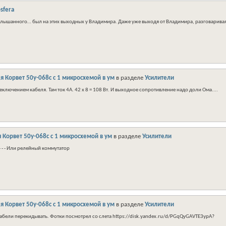
sfera
лышанного… был на этих выходных у Владимира. Даже уже выходя от Владимира, разговаривая 
я Корвет 50у-068с с 1 микросхемой в ум
в разделе
Усилители
ключением кабеля. Там ток 4А. 42​ х 8 = 108 Вт. И выходное сопротивление надо доли Ома....
 Корвет 50у-068с с 1 микросхемой в ум
в разделе
Усилители
- - - Или релейный коммутатор
я Корвет 50у-068с с 1 микросхемой в ум
в разделе
Усилители
абели перекидывать. Фотки посмотрел со слета https://disk.yandex.ru/d/PGqQyGAVTE3ypA?