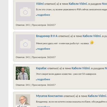
Vidmi
ответил(-а) в теме
Кабели Vidmi.
в разделе
Noo
Если это спам, а у всеми уважаемого RVA сейчас внезапное неде
подробнее
Ответов: 341 | Просмотров: 362657
Владимир R-V-A
ответил(-а) в теме
Кабели Vidmi.
в р
Меня уже здесь нет - я нем как рыба тут - на века.
подробнее
Ответов: 341 | Просмотров: 362657
Карабас
ответил(-а) в теме
Кабели Vidmi.
в разделе
N
Этот секрет всем давно известен - уже лет 50 наверное.
подробнее
Ответов: 341 | Просмотров: 362657
Мусатов Константин
ответил(-а) в теме
Кабели Vidmi.
Владимир, если не хотите снова оказаться в бане, обсуждайте с