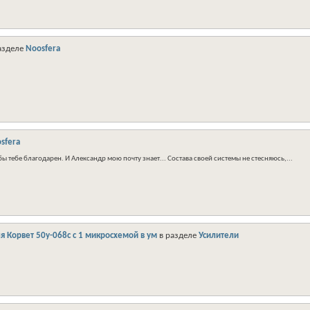
азделе
Noosfera
sfera
бы тебе благодарен. И Александр мою почту знает... Состава своей системы не стесняюсь,...
я Корвет 50у-068с с 1 микросхемой в ум
в разделе
Усилители