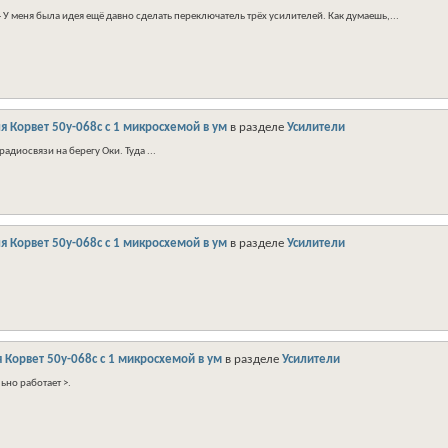
 - У меня была идея ещё давно сделать переключатель трёх усилителей. Как думаешь,...
я Корвет 50у-068с с 1 микросхемой в ум
в разделе
Усилители
адиосвязи на берегу Оки. Туда ...
я Корвет 50у-068с с 1 микросхемой в ум
в разделе
Усилители
 Корвет 50у-068с с 1 микросхемой в ум
в разделе
Усилители
ьно работает >.