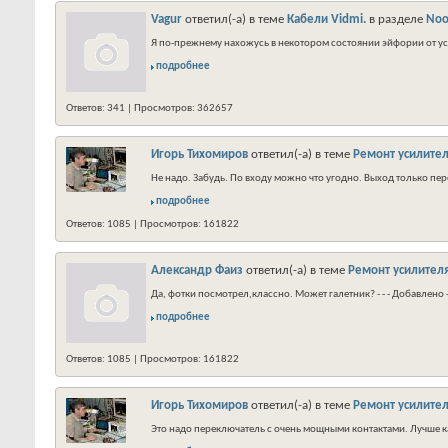
Vagur
ответил(-а) в теме
Кабели Vidmi.
в разделе
Noo
Я по-прежнему нахожусь в некотором состоянии эйфории от ус
подробнее
Ответов: 341 | Просмотров: 362657
Игорь Тихомиров
ответил(-а) в теме
Ремонт усилител
Не надо. Забудь. По входу можно что угодно. Выход только пере
подробнее
Ответов: 1085 | Просмотров: 161822
Александр Фаиз
ответил(-а) в теме
Ремонт усилителя
Да, фотки посмотрел,классно. Может галетник? - - - Добавлено 
подробнее
Ответов: 1085 | Просмотров: 161822
Игорь Тихомиров
ответил(-а) в теме
Ремонт усилител
Это надо переключатель с очень мощными контактами. Лучше к