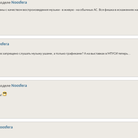
азделе
Noosfera
ны с качеством воспроизведения музыки - в живую - на обычных АС. Вся фишка в искажениях на.
sfera
вов запрещено слушать музыку ушами, а только графиками? А на выставках в МТУСИ теперь...
азделе
Noosfera
а!
oosfera