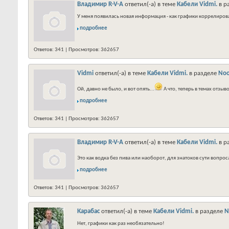
Владимир R-V-A
ответил(-а) в теме
Кабели Vidmi.
в р
У меня появилась новая информация - как графики коррелирова
подробнее
Ответов: 341 | Просмотров: 362657
Vidmi
ответил(-а) в теме
Кабели Vidmi.
в разделе
Noo
Ой, давно не было, и вот опять...
А что, теперь в темах отзы
подробнее
Ответов: 341 | Просмотров: 362657
Владимир R-V-A
ответил(-а) в теме
Кабели Vidmi.
в р
Это как водка без пива или наоборот, для знатоков сути вопрос
подробнее
Ответов: 341 | Просмотров: 362657
Карабас
ответил(-а) в теме
Кабели Vidmi.
в разделе
N
Нет, графики как раз необязательно!