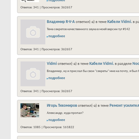
подробнее
Ответов: 341 | Просмотров: 362657
Владимир R-V-A
ответил(-а) в теме
Кабели Vidmi.
в р
Тема секретов качественного звука в моей версии тут #142
подробнее
Ответов: 341 | Просмотров: 362657
Vidmi
ответил(-а) в теме
Кабели Vidmi.
в разделе
Noo
Владимир, ну и прислал бы свои "секреты" мне на почту, я был 
подробнее
Ответов: 341 | Просмотров: 362657
Игорь Тихомиров
ответил(-а) в теме
Ремонт усилител
Александр, куда пропал?
подробнее
Ответов: 1085 | Просмотров: 161822