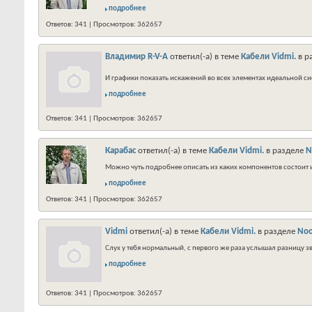
подробнее
Ответов: 341 | Просмотров: 362657
Владимир R-V-A
ответил(-а) в теме
Кабели Vidmi.
в р
И графики показать искажений во всех элементах идеальной си
подробнее
Ответов: 341 | Просмотров: 362657
Карабас
ответил(-а) в теме
Кабели Vidmi.
в разделе
N
Можно чуть подробнее описать из каких компонентов состоит 
подробнее
Ответов: 341 | Просмотров: 362657
Vidmi
ответил(-а) в теме
Кабели Vidmi.
в разделе
Noo
Слух у тебя нормальный, с первого же раза услышал разницу зв
подробнее
Ответов: 341 | Просмотров: 362657