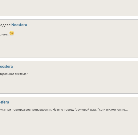
азделе
Noosfera
стемы.
oosfera
идеальная система?
sfera
ука при повторах воспроизведения. Ну и по поводу "звуковой фазы" сети и изменению...