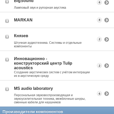
BigSound
6
Ламповый звук и рупорная акустика
MARKAN
8
Князев
2
Штучная аудиотехника. Системы и отдельные
компоненты
Инновационно -
конструкторский центр Tulip
2
acoustics
Создание акустических систем с учётом интеграции
их в акустическую среду
MS audio laboratory
6
Персональная звуковоспроизводящая и
звукоусилительная техника, межблочные шнуры,
сменные кабели для наушников
Производители компонентов