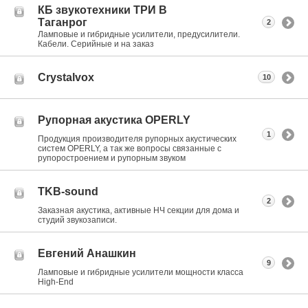
КБ звукотехники ТРИ В
Таганрог
2
Ламповые и гибридные усилители, предусилители.
Кабели. Серийные и на заказ
Crystalvox
10
Рупорная акустика OPERLY
1
Продукция производителя рупорных акустических
систем OPERLY, а так же вопросы связанные с
рупоростроением и рупорным звуком
TKB-sound
2
Заказная акустика, активные НЧ секции для дома и
студий звукозаписи.
Евгений Анашкин
9
Ламповые и гибридные усилители мощности класса
High-End