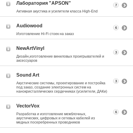
Лаборатория "APSON"
7
Активная акустика и усилители класса Нigh-End
Audiowood
6
Изготовление Hi-Fi стоек на заказ
NewArtVinyl
3
Дизайн,изготовление виниловых проигрывателей и
аксессуаров
Sound Art
3
Акустические системы, проектирование и постройка
под заказ, создание электронных систем на
нанокристаллических сердечниках (усилители, ДАКи)
VectorVox
6
Разработка и изготовление межблочных,
акустических, цифровых и сетевых кабелей из
медных посеребренных проводников