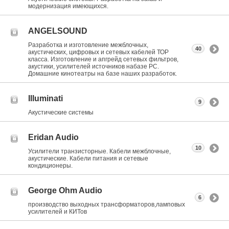
модернизация имеющихся.
ANGELSOUND
Разработка и изготовление межблочных,
40
акустических, цифровых и сетевых кабелей ТОР
класса. Изготовление и апгрейд сетевых фильтров,
акустики, усилителей источников набазе РС.
Домашние кинотеатры на базе наших разработок.
Illuminati
9
Акустические системы
Eridan Audio
10
Усилители транзисторные. Кабели межблочные,
акустические. Кабели питания и сетевые
кондиционеры.
George Ohm Audio
6
производство выходных трансформаторов,ламповых
усилителей и КИТов